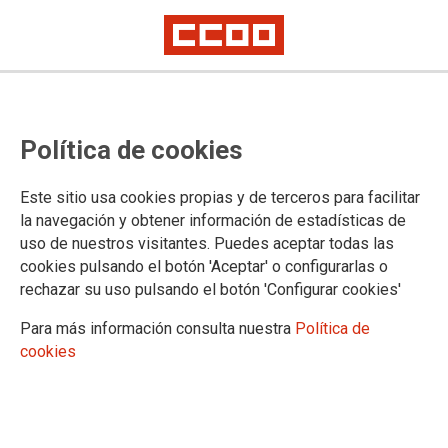
17 mayo #ParemosLaLGTBIfobia
El mundo raro de Mermel
Política de cookies
La Federación de Enseñanza de CCOO celebra el 17 de mayo, Día
Internacional contra la LGTBIQ+fobia, poniendo el foco en la importancia
Este sitio usa cookies propias y de terceros para facilitar
de dotar de estrategias y herramientas a alumnado y profesorado para
la navegación y obtener información de estadísticas de
que vivan sus diferencias como un elemento de enriquecimiento. Con
esta filosofía, presenta el libro “El mundo raro de Mermel” y su material
uso de nuestros visitantes. Puedes aceptar todas las
para el aula.
cookies pulsando el botón 'Aceptar' o configurarlas o
rechazar su uso pulsando el botón 'Configurar cookies'
15/05/2020.
Para más información consulta nuestra
Política de
cookies