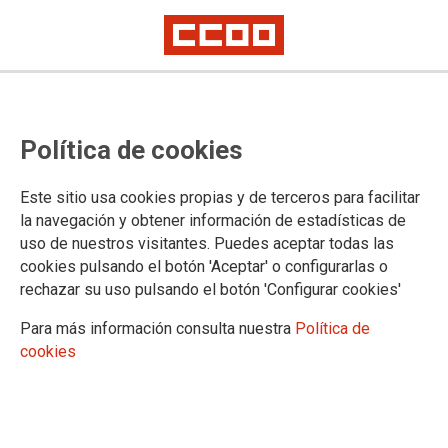
Pendiente de incorporar texto
Política de cookies
Este sitio usa cookies propias y de terceros para facilitar
Confederación Sindical de Comisiones Obreras
la navegación y obtener información de estadísticas de
Territorios
uso de nuestros visitantes. Puedes aceptar todas las
Comisiones Obreras de Andalucía
cookies pulsando el botón 'Aceptar' o configurarlas o
Comisiones Obreras de Aragón
rechazar su uso pulsando el botón 'Configurar cookies'
Comisiones Obreres d'Asturies
Comissions Obreres de les Illes Balears
Para más información consulta nuestra
Política de
Comisiones Obreras de Canarias
cookies
Comisiones Obreras de Cantabria
Comisiones Obreras de Castilla y León
Comisiones Obreras de Castilla-La Mancha
Comissió Obrera Nacional de Catalunya