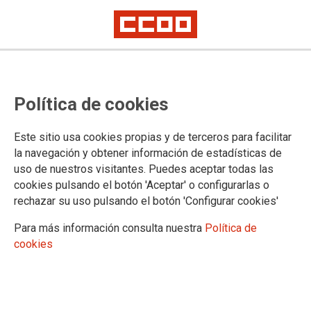
Ofertas de empleo docente muy
Política de cookies
variadas
Este sitio usa cookies propias y de terceros para facilitar
la navegación y obtener información de estadísticas de
30/04/2013.
uso de nuestros visitantes. Puedes aceptar todas las
Ofertas de empleo docente muy variadas:
cookies pulsando el botón 'Aceptar' o configurarlas o
rechazar su uso pulsando el botón 'Configurar cookies'
http://www.infojobs.net/ofertas-trabajo/educacion-
formacion#f1=1&f2=20&f3=&f4=60&f5=&f6=&f7=&f8=0&f9=0&f10=0&f11=7
Para más información consulta nuestra
Política de
cookies