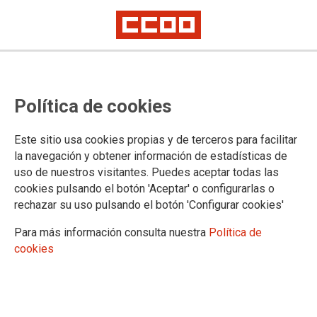
EUSKADIKO KONFEDERAZIOKO
Política de cookies
TXOSTENA
Este sitio usa cookies propias y de terceros para facilitar
la navegación y obtener información de estadísticas de
22/09/2008.
uso de nuestros visitantes. Puedes aceptar todas las
Euskadiko konfederazioko txostena
cookies pulsando el botón 'Aceptar' o configurarlas o
rechazar su uso pulsando el botón 'Configurar cookies'
Lotutako dokumentazioa
Congreso Confederal de Euskadi
Para más información consulta nuestra
Política de
cookies