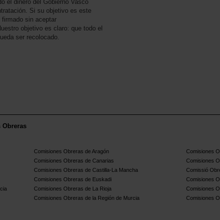
ndo el dinero del Gobierno Vasco
ratación. Si su objetivo es este
 firmado sin aceptar
Nuestro objetivo es claro: que todo el
pueda ser recolocado.
s Obreras
Comisiones Obreras de Aragón
Comisiones Ob
Comisiones Obreras de Canarias
Comisiones O
Comisiones Obreras de Castilla-La Mancha
Comissió Obre
Comisiones Obreras de Euskadi
Comisiones O
cia
Comisiones Obreras de La Rioja
Comisiones O
Comisiones Obreras de la Región de Murcia
Comisiones O