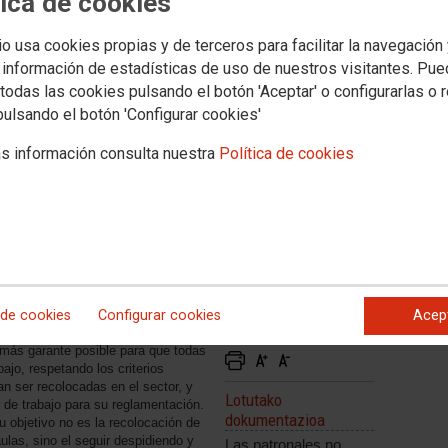
tica de cookies
cluyente y modifica criterios ya acordados anteriormente
io usa cookies propias y de terceros para facilitar la navegación
ación celebrada ayer, las patronales, Kristau Eskola, AICE-
 información de estadísticas de uso de nuestros visitantes. Pu
volvieron a demostrar la nula voluntad de recolocar al
todas las cookies pulsando el botón 'Aceptar' o configurarlas o 
o por cierre de aulas.
pulsando el botón 'Configurar cookies'
s información consulta nuestra
Política de cookies
LA, STEILAS y CCOO hemos
e Iniciativa Social no quieren asumir
tes acuerdos firmados en el sector
retenden es alargar los plazos para
on la excusa de necesitar un informe
s semanas después nos han
 a ese “informe jurídico”; en otro
os contenidos.
 de cookies
Configurar cookies
Acep
TEILAS y CCOO hemos trabajado por
 más garante posible para que todas
ajo, respetando los criterios
n ser recolocadas en el sector, y
Lotutako
de trabajo para su reglamentación.
dokumentazioa
 objetivo no es la recolocación de
aulas, sino el seguir despidiendo y
Las patronales no