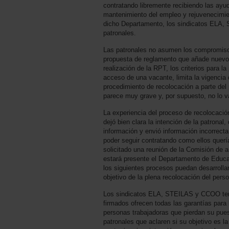
contratando libremente recibiendo las ayu
mantenimiento del empleo y rejuvenecimient
dicho Departamento, los sindicatos ELA
patronales.
Las patronales no asumen los compromiso
propuesta de reglamento que añade nuevos 
realización de la RPT, los criterios para la
acceso de una vacante, limita la vigencia 
procedimiento de recolocación a parte del 
parece muy grave y, por supuesto, no lo v
La experiencia del proceso de recolocació
dejó bien clara la intención de la patrona
información y envió información incorrecta
poder seguir contratando como ellos querí
solicitado una reunión de la Comisión de 
estará presente el Departamento de Educa
los siguientes procesos puedan desarrollar
objetivo de la plena recolocación del perso
Los sindicatos ELA, STEILAS y CCOO te
firmados ofrecen todas las garantías para 
personas trabajadoras que pierdan su pues
patronales que aclaren si su objetivo es la