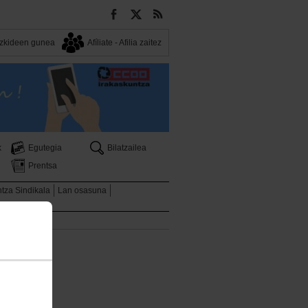
Bazkideen gunea
Afíliate - Afilia zaitez
k
Egutegia
Bilatzailea
Prentsa
ntza Sindikala
Lan osasuna