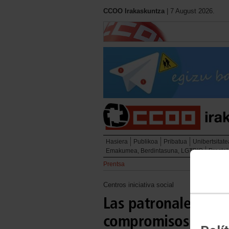
CCOO Irakaskuntza
| 7 August 2026.
Hasiera
Publikoa
Pribatua
Unibertsitate
Emakumea, Berdintasuna, LGTBIQ
Presta
Prentsa
Centros iniciativa social
Las patronales sigu
compromisos firma