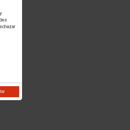
 y
edes
rechazar
tar