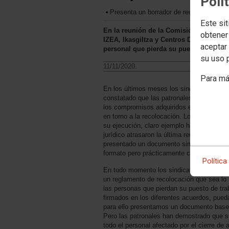
Polí
Presenta un borrador de recolocación ex
Este sit
En la reunión de la Comisión de recoloc
obtener
IZEA, Ikasgiltza y Centros Diocesanos, 
aceptar 
personal que pierda su puesto de trabaj
su uso 
11/11/2020.
Para má
En los últimos meses los sindicatos E
constatado que las patronales del sector d
los compromisos adquiridos en los diferen
en torno a la recolocación. Lo único que p
su ejecución, claro ejemplo ha sido que c
jurídico atrasaron la última reunión y do
presentado un documento similar al anterior
formato pero prácticamente con los mism
Política
En todo momento los sindicatos ELA, S
un reglamento de recolocación que sea lo
las personas que pierdan su puesto de trab
firmados en los diferentes acuerdos, pueda
para ello presentamos un documento base 
Pero las patronales han demostrado que su
todo el personal afectado por el cierre de 