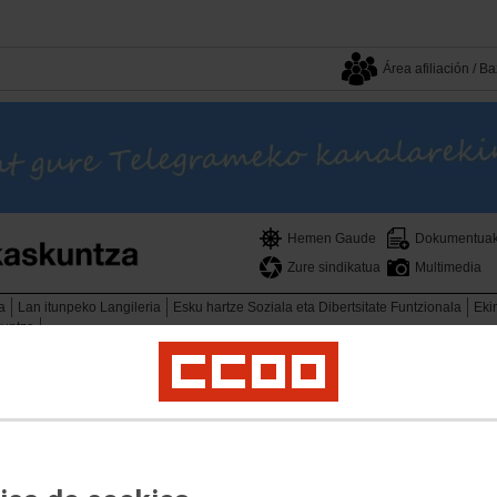
Área afiliación / 
Hemen Gaude
Dokumentua
Zure sindikatua
Multimedia
a
Lan itunpeko Langileria
Esku hartze Soziala eta Dibertsitate Funtzionala
Eki
kuntza
en sin asumir los
dos