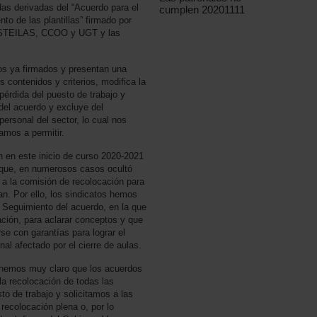
das derivadas del “Acuerdo para el
cumplen 20201111
o de las plantillas” firmado por
, STEILAS, CCOO y UGT y las
s ya firmados y presentan una
contenidos y criterios, modifica la
 pérdida del puesto de trabajo y
del acuerdo y excluye del
personal del sector, lo cual nos
amos a permitir.
n en este inicio de curso 2020-2021
l, que, en numerosos casos ocultó
 a la comisión de recolocación para
an. Por ello, los sindicatos hemos
a Seguimiento del acuerdo, en la que
ción, para aclarar conceptos y que
se con garantías para lograr el
nal afectado por el cierre de aulas.
nemos muy claro que los acuerdos
la recolocación de todas las
to de trabajo y solicitamos a las
 recolocación plena o, por lo