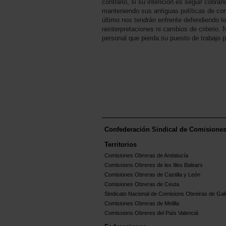
contrario, si su intención es seguir cobra
manteniendo sus antiguas políticas de cont
último nos tendrán enfrente defendiendo lo
reinterpretaciones ni cambios de criterio. 
personal que pierda su puesto de trabajo 
Confederación Sindical de Comisione
Territorios
Comisiones Obreras de Andalucía
Comissions Obreres de les Illes Balears
Comisiones Obreras de Castilla y León
Comisiones Obreras de Ceuta
Sindicato Nacional de Comisions Obreiras de Gali
Comisiones Obreras de Melilla
Comissions Obreres del Paìs Valenciá