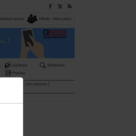
Bazkideen gunea
Afíliate - Afilia zaitez
k
Egutegia
Bilatzailea
Prentsa
ntza Sindikala
Lan osasuna