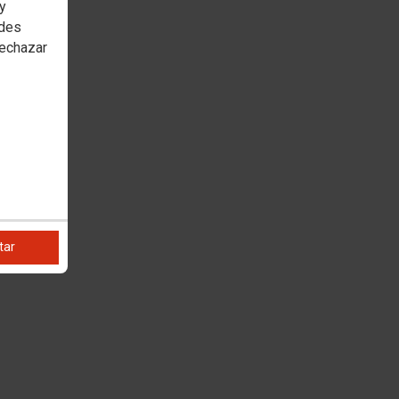
 y
edes
rechazar
tar