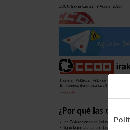
CCOO Irakaskuntza
| 9 August 2026.
Hasiera
Publikoa
Pribatua
Unibertsitate
Emakumea, Berdintasuna, LGTBIQ
Presta
Formación
¿Por qué las chicas
Polí
Las Federaciones de Industria y Enseñan
Sigue la jornada virtual desde www.yo