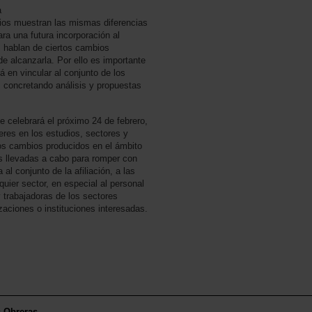
a
dios muestran las mismas diferencias
ra una futura incorporación al
s hablan de ciertos cambios
 de alcanzarla. Por ello es importante
á en vincular al conjunto de los
 concretando análisis y propuestas
e celebrará el próximo 24 de febrero,
eres en los estudios, sectores y
os cambios producidos en el ámbito
as llevadas a cabo para romper con
al conjunto de la afiliación, a las
uier sector, en especial al personal
y trabajadoras de los sectores
zaciones o instituciones interesadas.
s Obreras