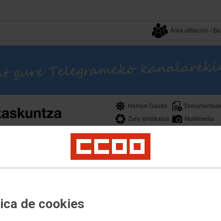
Área afiliación / 
Hemen Gaude
Dokumentua
Zure sindikatua
Multimedia
a
Lan itunpeko Langileria
Esku hartze Soziala eta Dibertsitate Funtzionala
Eki
kuntza
 no quieren ser ingenieras?
tica de cookies
za lanzan la 2ª fase del proyecto Orienta
utube.com/c/EscuelaSindicalCCOO/featured