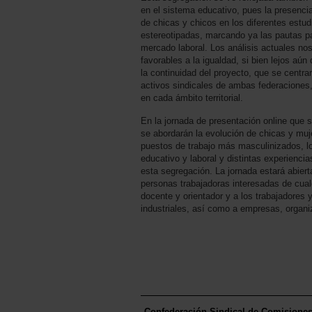
en el sistema educativo, pues la presenci
de chicas y chicos en los diferentes estu
estereotipadas, marcando ya las pautas pa
mercado laboral. Los análisis actuales no
favorables a la igualdad, si bien lejos aún
la continuidad del proyecto, que se centrar
activos sindicales de ambas federaciones,
en cada ámbito territorial.
En la jornada de presentación online que s
se abordarán la evolución de chicas y muj
puestos de trabajo más masculinizados, l
educativo y laboral y distintas experienci
esta segregación. La jornada estará abierta 
personas trabajadoras interesadas de cualq
docente y orientador y a los trabajadores 
industriales, así como a empresas, organi
Confederación Sindical de Comisione