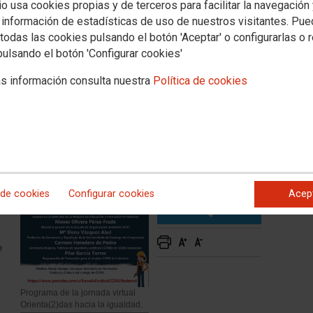
io usa cookies propias y de terceros para facilitar la navegación
, CCOO celebrará la jornada virtual Orienta(2)das hacia la
 información de estadísticas de uso de nuestros visitantes. Pu
lución de chicas y mujeres en los estudios, sectores y
todas las cookies pulsando el botón 'Aceptar' o configurarlas o 
 los cambios producidos en el ámbito educativo y laboral y
pulsando el botón 'Configurar cookies'
para romper con la segregación laboral por sexos.
s información consulta nuestra
Política de cookies
za
en
 de cookies
Configurar cookies
Acep
e
Programa de la jornada virtual
Orienta(2)das hacia la igualdad.