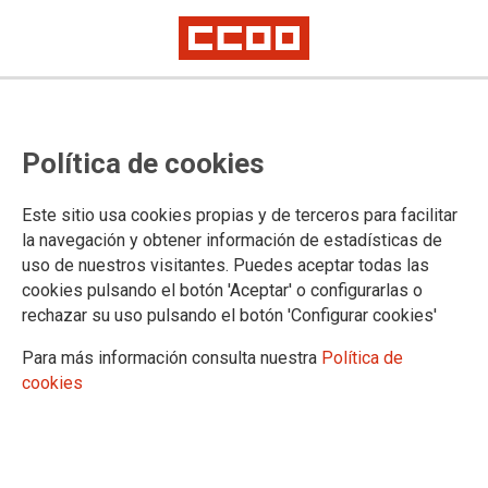
MAHAIAN ZAZPI BILERA HUTS IZAN ONDOREN
Negoziazio mahaian patronalak
Política de cookies
eragindako blokeoak Bizkaiko
autoeskolen sektorea grebara
Este sitio usa cookies propias y de terceros para facilitar
la navegación y obtener información de estadísticas de
bultzatu du
uso de nuestros visitantes. Puedes aceptar todas las
cookies pulsando el botón 'Aceptar' o configurarlas o
rechazar su uso pulsando el botón 'Configurar cookies'
CCOOirakaskuntzak, ELA sindikatuarekin batera, GREBA
EGUNAK deitu ditu uztailaren 8, 16 eta 21erako
Para más información consulta nuestra
Política de
cookies
03/07/2025.
Negoziazio mahaia zazpi aldiz bildu