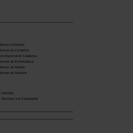
reres d'Asturies
breras de Cantabria
ra Nacional de Catalunya
breras de Extremadura
breras de Madrid
breras de Navarra
 Industria
 Servicios a la Ciudadanía