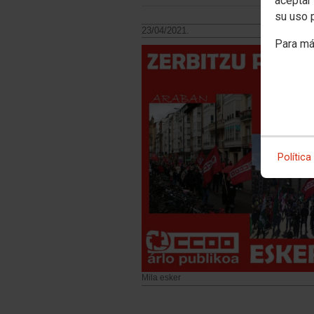
aceptar 
su uso 
23/04/2021.
Para má
Política
Mila esker