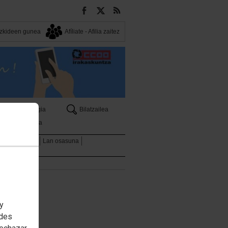
Bazkideen gunea
Afíliate - Afilia zaitez
k
Egutegia
Bilatzailea
Prentsa
ntza Sindikala
Lan osasuna
 y
edes