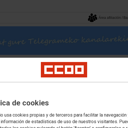
Área afiliación / 
Hemen Gaude
Dokumentua
Zure sindikatua
Multimedia
a
Lan itunpeko Langileria
Esku hartze Soziala eta Dibertsitate Funtzionala
Eki
kuntza
tica de cookies
alde! Mila esker!
io usa cookies propias y de terceros para facilitar la navegación
 información de estadísticas de uso de nuestros visitantes. Pu
n