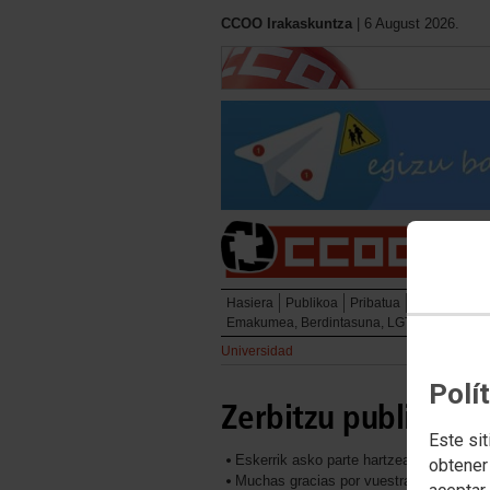
CCOO Irakaskuntza
| 6 August 2026.
Hasiera
Publikoa
Pribatua
Unibertsitate
Emakumea, Berdintasuna, LGTBIQ
Presta
Universidad
Polí
Zerbitzu publikoen 
Este sit
Eskerrik asko parte hartzeagatik
obtener
Muchas gracias por vuestra participació