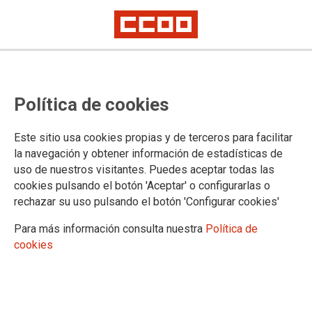
NEGUA
GAIAK AZAROA-ABENDUA 2024
Política de cookies
NOVIEMBRE-DICIEMBRE
Este sitio usa cookies propias y de terceros para facilitar
editoriala. 2024 urtea amaitu da
la navegación y obtener información de estadísticas de
publikoa. sei urte luze
uso de nuestros visitantes. Puedes aceptar todas las
jarduera sindikala. scientia school bilbao
cookies pulsando el botón 'Aceptar' o configurarlas o
2024: Bildarratz-taldearen ondoriozko odisea ugari
rechazar su uso pulsando el botón 'Configurar cookies'
11/01/2025.
Para más información consulta nuestra
Política de
cookies