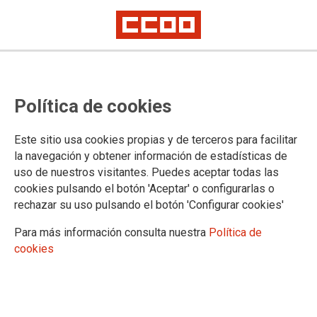
CCOO Irakaskuntza reclama al
Política de cookies
Departamento de Educación
continuidad en las reuniones y un
Este sitio usa cookies propias y de terceros para facilitar
calendario negociado para
la navegación y obtener información de estadísticas de
uso de nuestros visitantes. Puedes aceptar todas las
atender todas las cuestiones
cookies pulsando el botón 'Aceptar' o configurarlas o
pendientes
rechazar su uso pulsando el botón 'Configurar cookies'
Para más información consulta nuestra
Política de
En la Mesa Sectorial celebrada esta mañana (primera desde el curso
cookies
pasado) el sindicato ha insistido en la necesidad de abrir todas las
mesas de negociación de los colectivos de la enseñanza pública, tanto
el funcionarial docente como los distintos de laborales.
07/10/2020.