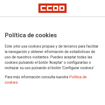
Suspensión OPE 2020
El Departamento de Educación
Política de cookies
entra en razón y se rinde a las
demandas sindicales y de los y las
Este sitio usa cookies propias y de terceros para facilitar
la navegación y obtener información de estadísticas de
opositoras
uso de nuestros visitantes. Puedes aceptar todas las
cookies pulsando el botón 'Aceptar' o configurarlas o
rechazar su uso pulsando el botón 'Configurar cookies'
Tras casi 8 meses en los que CCOO Irakaskuntza ha insistido
con vehemencia al Departamento en que la celebración de la
Para más información consulta nuestra
Política de
OPE 2020 para los cuerpos de Profesores y Profesoras de
cookies
Enseñanza Secundaria y Profesores y Profesoras Técnicos
de Formación Profesional no ofrecía garantías sanitarias
suficientes como para celebrarse en 2020, el Departamento
de Educación por fin ha entrado en razón y ha aceptado las