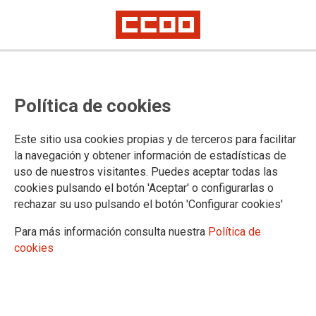
CCOO firma el acuerdo que
Política de cookies
posibilita el contrato de relevo
para el personal laboral
Este sitio usa cookies propias y de terceros para facilitar
dependiente de la Mesa General
la navegación y obtener información de estadísticas de
uso de nuestros visitantes. Puedes aceptar todas las
cookies pulsando el botón 'Aceptar' o configurarlas o
En la mañana de hoy, y a petición de CCOO, se ha celebrado
rechazar su uso pulsando el botón 'Configurar cookies'
la Mesa General en la que se ha firmado el acuerdo que
habilita la posibilidad de disfrutar del contrato de relevo al
Para más información consulta nuestra
Política de
personal laboral del Gobierno Vasco. De esta manera, el
cookies
personal que cumpla los requisitos correspondientes durante
este año 2021, podrá acceder al mismo en las mismas
condiciones en que se venía haciendo durante los dos
últimos años. Además, el acuerdo recoge explícitamente la