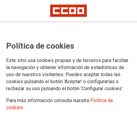
Intervención social y diversidad funcional
CCOO Irakaskuntza denuncia ante
Política de cookies
la Diputación Foral de Guipúzcoa
la incapacidad de muchas de las
Este sitio usa cookies propias y de terceros para facilitar
la navegación y obtener información de estadísticas de
entidades y empresas
uso de nuestros visitantes. Puedes aceptar todas las
cookies pulsando el botón 'Aceptar' o configurarlas o
subcontratadas en materia
rechazar su uso pulsando el botón 'Configurar cookies'
preventiva
Para más información consulta nuestra
Política de
cookies
El pasado 14 de abril las representantes de los sindicatos
LAB, CCOO y ESK en el sector de Intervención Social de
Gipuzkoa, junto a la asamblea de trabajadoras del sector
Jendartelana, nos dirigimos a la máxima responsable del