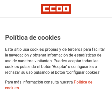
DOKUMENTUAK
Política de cookies
14. Biltzarra | 14º Congreso
Publicaciones - Argitalpenak
Este sitio usa cookies propias y de terceros para facilitar
TE GAIAK
la navegación y obtener información de estadísticas de
TE Estatal
uso de nuestros visitantes. Puedes aceptar todas las
cookies pulsando el botón 'Aceptar' o configurarlas o
Pública - Publikoa
Hojas informativas - Orri informatiboak
rechazar su uso pulsando el botón 'Configurar cookies'
Personal Funcionario - Funtzionarioak
Para más información consulta nuestra
Política de
Personal interino - Ordezkoak
cookies
OPE - EPE
Procesos - Prozesuak
Privada - Pribatua
Hojas informativas - Orri informatiboak