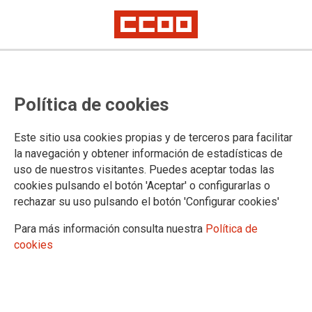
DOKUMENTUAK
Política de cookies
14. Biltzarra | 14º Congreso
Publicaciones - Argitalpenak
Este sitio usa cookies propias y de terceros para facilitar
TE GAIAK
la navegación y obtener información de estadísticas de
TE Estatal
uso de nuestros visitantes. Puedes aceptar todas las
cookies pulsando el botón 'Aceptar' o configurarlas o
Pública - Publikoa
Hojas informativas - Orri informatiboak
rechazar su uso pulsando el botón 'Configurar cookies'
Personal Funcionario - Funtzionarioak
Para más información consulta nuestra
Política de
Personal interino - Ordezkoak
cookies
OPE - EPE
Procesos - Prozesuak
Privada - Pribatua
Hojas informativas - Orri informatiboak